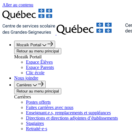
Aller au contenu
Mozaïk Portail
Retour au menu principal
Mozaïk Portail
Espace Élèves
Espace Parents
Clic école
Nous joindre
Carrières
Retour au menu principal
Carrières
Postes offerts
Faites carrières avec nous
Enseignant.e.s, remplacements et suppléances
Directions et directions adjointes d’établissements
Stagiaires
Retraité·e·s