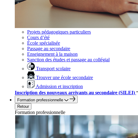
Projets pédagogiques particuliers
Cours d’été
École spécialisée
Passage au secondaire
Enseignement à la maison
Sanction des études et passage au collégial
Transport scolaire
Trouver une école secondaire
Admission et inscription
Inscription des nouveaux arrivants au secondaire (SILEI)
Formation professionnelle
Retour
Formation professionnelle