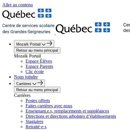
Aller au contenu
Mozaïk Portail
Retour au menu principal
Mozaïk Portail
Espace Élèves
Espace Parents
Clic école
Nous joindre
Carrières
Retour au menu principal
Carrières
Postes offerts
Faites carrières avec nous
Enseignant.e.s, remplacements et suppléances
Directions et directions adjointes d’établissements
Stagiaires
Retraité·e·s