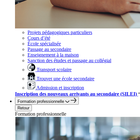
Projets pédagogiques particuliers
Cours d’été
École spécialisée
Passage au secondaire
Enseignement à la maison
Sanction des études et passage au collégial
Transport scolaire
Trouver une école secondaire
Admission et inscription
Inscription des nouveaux arrivants au secondaire (SILEI)
Formation professionnelle
Retour
Formation professionnelle